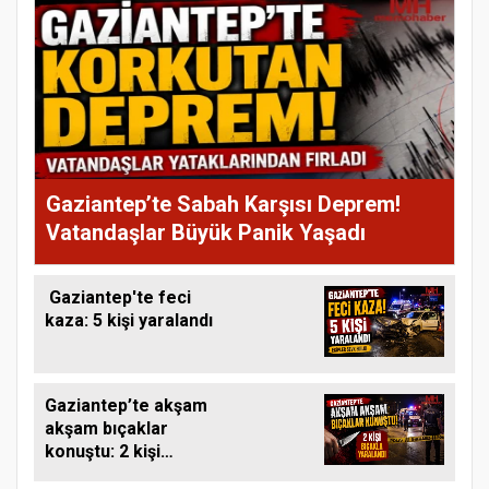
Gaziantep’te Sabah Karşısı Deprem!
Vatandaşlar Büyük Panik Yaşadı
Gaziantep'te feci
kaza: 5 kişi yaralandı
Gaziantep’te akşam
akşam bıçaklar
konuştu: 2 kişi
bıçakla yaralandı