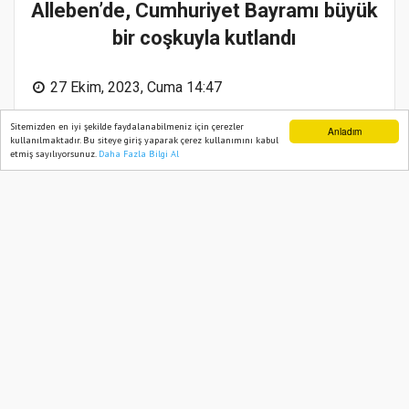
Alleben’de, Cumhuriyet Bayramı büyük
bir coşkuyla kutlandı
Sitemizden en iyi şekilde faydalanabilmeniz için çerezler
Anladım
kullanılmaktadır. Bu siteye giriş yaparak çerez kullanımını kabul
etmiş sayılıyorsunuz.
Daha Fazla Bilgi Al
Ana Sayfa
Web TV
Foto Galeri
Yazarlar
27 Ekim, 2023, Cuma 14:47