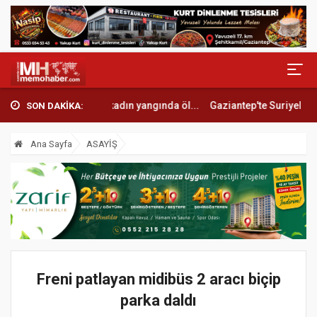
e acı son: Yaşlı kadın yangında öl...
Gaziantep'te Suriyelilerin kanlı 
SON DAKİKA:
Ana Sayfa
ASAYİŞ
Freni patlayan midibüs 2 aracı biçip
parka daldı