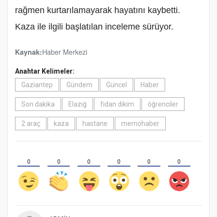
rağmen kurtarılamayarak hayatını kaybetti.
Kaza ile ilgili başlatılan inceleme sürüyor.
Haber Merkezi
Kaynak:
Anahtar Kelimeler:
Gaziantep
Gündem
Güncel
Haber
Son dakika
Elazığ
fidan dikim
öğrenciler
2 araç
kaza
hastane
memohaber
0
0
0
0
0
0