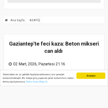
Toplum Kuruluşlarına
Ziyaret
Ana Sayfa
ASAYİŞ
Gaziantep'te feci kaza: Beton mikseri
can aldı
Sitemizden en iyi şekilde faydalanabilmeniz için çerezler
Anladım
kullanılmaktadır. Bu siteye giriş yaparak çerez kullanımını kabul
etmiş sayılıyorsunuz.
Daha Fazla Bilgi Al
Ana Sayfa
Web TV
Foto Galeri
Yazarlar
02 Mart, 2026, Pazartesi 21:16