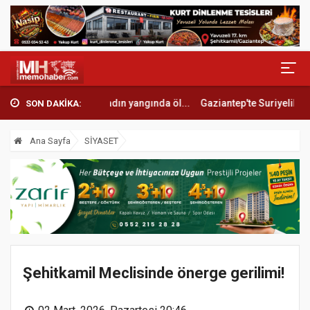
e acı son: Yaşlı kadın yangında öl...
Gaziantep'te Suriyelilerin kanlı 
SON DAKİKA:
Ana Sayfa
SİYASET
Şehitkamil Meclisinde önerge gerilimi!