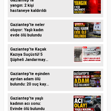
Gaziantep’te
yangın: 2 kişi
hastaneye kaldırıldı
Gaziantep'te neler
oluyor: Yaşlı kadın
evde ölü bulundu
Gaziantep’te Kaçak
Kazıya Suçüstü! 5
Şüpheli Jandarmaya
Yakalandı
Gaziantep'te eşinden
ayrılan adam ölü
bulundu: 20 suç kaydı
var
Gaziantep'te yaşlı
kadının acı sonu:
Evinde ölü bulundu