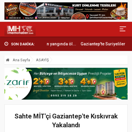
cı son: Yaşlı kadın yangında öl...
Gaziantep'te Suriyelilerin kanlı kavg
SON DAKİKA:
Ana Sayfa
ASAYİŞ
Sahte MİT'çi Gaziantep'te Kıskıvrak
Yakalandı