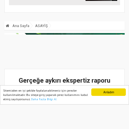
Ana Sayfa
ASAYİŞ
Gerçeğe aykırı ekspertiz raporu
düzenleyen çeteye operasyon: 27
Sitemizden en iyi şekilde faydalanabilmeniz için çerezler
Anladım
kullanılmaktadır. Bu siteye giriş yaparak çerez kullanımını kabul
gözaltı
etmiş sayılıyorsunuz.
Daha Fazla Bilgi Al
Ana Sayfa
Web TV
Foto Galeri
Yazarlar
11 Haziran, 2026, Perşembe 09:53